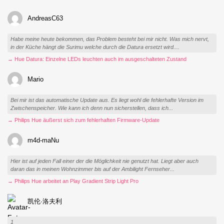
AndreasC63
Habe meine heute bekommen, das Problem besteht bei mir nicht. Was mich nervt,
in der Küche hängt die Surimu welche durch die Datura ersetzt wird....
→ Hue Datura: Einzelne LEDs leuchten auch im ausgeschalteten Zustand
Mario
Bei mir ist das automatische Update aus. Es liegt wohl die fehlerhafte Version im
Zwischenspeicher. Wie kann ich denn nun sicherstellen, dass ich...
→ Philips Hue äußerst sich zum fehlerhaften Firmware-Update
m4d-maNu
Hier ist auf jeden Fall einer der die Möglichkeit nie genutzt hat. Liegt aber auch
daran das in meinen Wohnzimmer bis auf der Ambilight Fernseher...
→ Philips Hue arbeitet an Play Gradient Strip Light Pro
凯伦·洛夫利
1