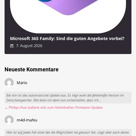
Microsoft 365 Family: Sind die guten Angebote vorbei?
7. August 2026
Neueste Kommentare
Mario
Bei mir ist das automatische Update aus. Es liegt wohl die fehlerhafte Version im
Zwischenspeicher. Wie kann ich denn nun sicherstellen, dass ich...
→ Philips Hue äußerst sich zum fehlerhaften Firmware-Update
m4d-maNu
Hier ist auf jeden Fall einer der die Möglichkeit nie genutzt hat. Liegt aber auch daran