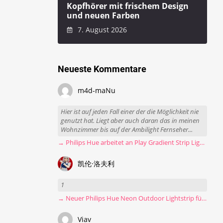
Kopfhörer mit frischem Design
und neuen Farben
7. August 2026
Neueste Kommentare
m4d-maNu
Hier ist auf jeden Fall einer der die Möglichkeit nie
genutzt hat. Liegt aber auch daran das in meinen
Wohnzimmer bis auf der Ambilight Fernseher...
→ Philips Hue arbeitet an Play Gradient Strip Light Pro
凯伦·洛夫利
1
→ Neuer Philips Hue Neon Outdoor Lightstrip für 130 Euro
Viav