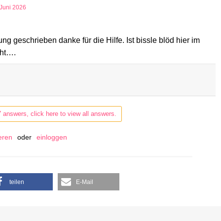
 Juni 2026
 geschrieben danke für die Hilfe. Ist bissle blöd hier im
eht….
7 answers, click here to view all answers.
ieren
oder
einloggen
teilen
E-Mail