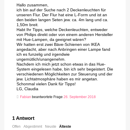
Hallo zusammen,
ich bin auf der Suche nach 2 Deckenleuchten für
unseren Flur. Der Flur hat eine L-Form und ist an
den beiden langen Seten jew. ca. 4m lang und ca.
1,50m breit.
Habt Ihr Tipps, welche Deckenleuchten, entweder
von Philips direkt oder von einem anderen Hersteller
mit Hue-Lampen, da geeignet wären?
Wir hatten erst zwei Bäve-Schienen von IKEA
angedacht, aber nach Anbringen einer Lampe fand
ich es funzelig und irgendwie
ungemütlich/unangenehm.
Nachdem ich mich jetzt schon etwas in das Hue-
System eingelesen habe, bin ich sehr begeistert. Die
verschiedenen Möglichkeiten zur Steuerung und der
jew. Lichtatmosphäre haben es mir angetan.
Schonmal vielen Dank für Tipps!
LG, Claudia
Fabian
beantwortete Frage
26. September 2018
1
Antwort
Offen
Abgestimmt
Neuste
Älteste