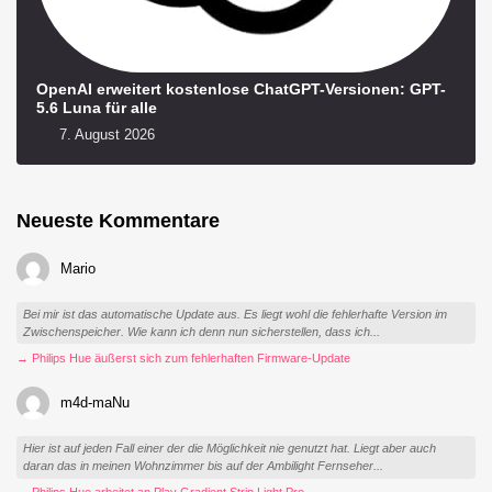
OpenAI erweitert kostenlose ChatGPT-Versionen: GPT-
5.6 Luna für alle
7. August 2026
Neueste Kommentare
Mario
Bei mir ist das automatische Update aus. Es liegt wohl die fehlerhafte Version im
Zwischenspeicher. Wie kann ich denn nun sicherstellen, dass ich...
→ Philips Hue äußerst sich zum fehlerhaften Firmware-Update
m4d-maNu
Hier ist auf jeden Fall einer der die Möglichkeit nie genutzt hat. Liegt aber auch
daran das in meinen Wohnzimmer bis auf der Ambilight Fernseher...
→ Philips Hue arbeitet an Play Gradient Strip Light Pro