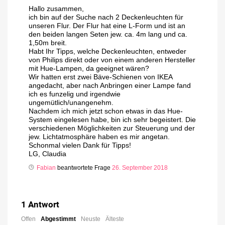
Hallo zusammen,
ich bin auf der Suche nach 2 Deckenleuchten für
unseren Flur. Der Flur hat eine L-Form und ist an
den beiden langen Seten jew. ca. 4m lang und ca.
1,50m breit.
Habt Ihr Tipps, welche Deckenleuchten, entweder
von Philips direkt oder von einem anderen Hersteller
mit Hue-Lampen, da geeignet wären?
Wir hatten erst zwei Bäve-Schienen von IKEA
angedacht, aber nach Anbringen einer Lampe fand
ich es funzelig und irgendwie
ungemütlich/unangenehm.
Nachdem ich mich jetzt schon etwas in das Hue-
System eingelesen habe, bin ich sehr begeistert. Die
verschiedenen Möglichkeiten zur Steuerung und der
jew. Lichtatmosphäre haben es mir angetan.
Schonmal vielen Dank für Tipps!
LG, Claudia
Fabian
beantwortete Frage
26. September 2018
1
Antwort
Offen
Abgestimmt
Neuste
Älteste