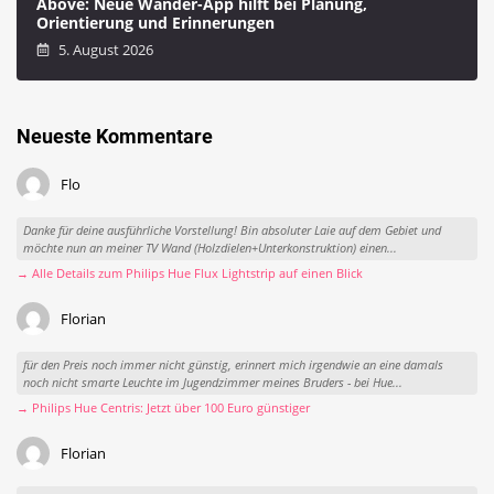
Above: Neue Wander-App hilft bei Planung,
Orientierung und Erinnerungen
5. August 2026
Neueste Kommentare
Flo
Danke für deine ausführliche Vorstellung! Bin absoluter Laie auf dem Gebiet und
möchte nun an meiner TV Wand (Holzdielen+Unterkonstruktion) einen...
→ Alle Details zum Philips Hue Flux Lightstrip auf einen Blick
Florian
für den Preis noch immer nicht günstig, erinnert mich irgendwie an eine damals
noch nicht smarte Leuchte im Jugendzimmer meines Bruders - bei Hue...
→ Philips Hue Centris: Jetzt über 100 Euro günstiger
Florian