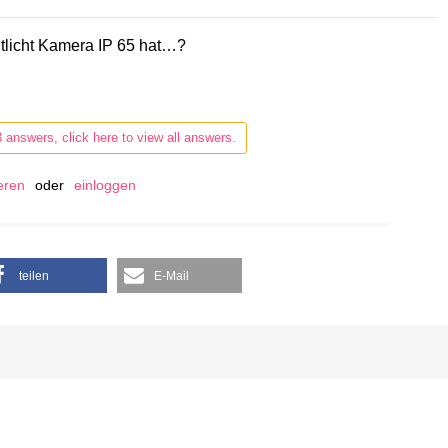
utlicht Kamera IP 65 hat…?
3 answers, click here to view all answers.
ieren
oder
einloggen
teilen
E-Mail