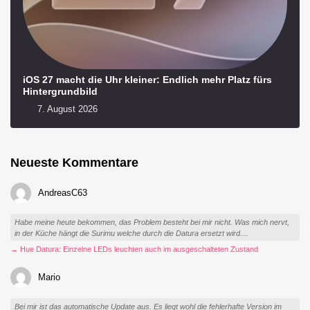
iOS 27 macht die Uhr kleiner: Endlich mehr Platz fürs
Hintergrundbild
7. August 2026
Neueste Kommentare
AndreasC63
Habe meine heute bekommen, das Problem besteht bei mir nicht. Was mich nervt,
in der Küche hängt die Surimu welche durch die Datura ersetzt wird....
→ Hue Datura: Einzelne LEDs leuchten auch im ausgeschalteten Zustand
Mario
Bei mir ist das automatische Update aus. Es liegt wohl die fehlerhafte Version im