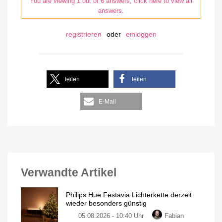
You are viewing 1 out of 6 answers, click here to view all
answers.
registrieren
oder
einloggen
teilen
teilen
E-Mail
Verwandte Artikel
Philips Hue Festavia Lichterkette derzeit
wieder besonders günstig
05.08.2026 - 10:40 Uhr
Fabian