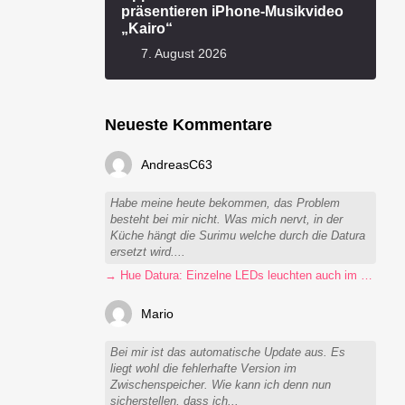
präsentieren iPhone-Musikvideo
„Kairo“
7. August 2026
Neueste Kommentare
AndreasC63
Habe meine heute bekommen, das Problem
besteht bei mir nicht. Was mich nervt, in der
Küche hängt die Surimu welche durch die Datura
ersetzt wird....
→ Hue Datura: Einzelne LEDs leuchten auch im ausgeschalteten Zustand
Mario
Bei mir ist das automatische Update aus. Es
liegt wohl die fehlerhafte Version im
Zwischenspeicher. Wie kann ich denn nun
sicherstellen, dass ich...