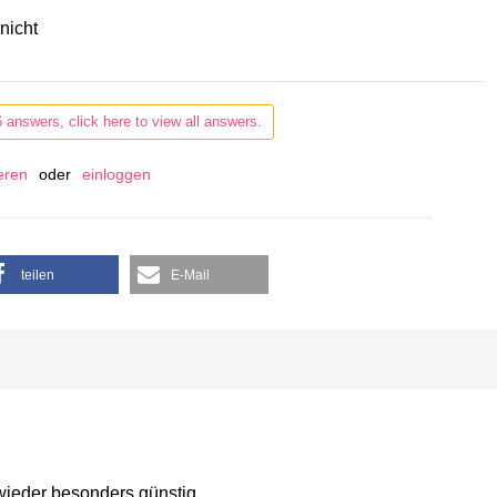
nicht
6 answers, click here to view all answers.
ieren
oder
einloggen
teilen
E-Mail
 wieder besonders günstig