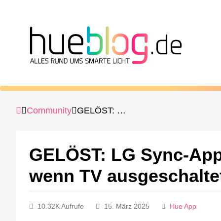
Community
GELÖST: LG Sync-App – Lampen gehen nicht aus, wenn TV ausgeschaltet wird
GELÖST: LG Sync-App 
wenn TV ausgeschalte
10.32K Aufrufe
15. März 2025
Hue App