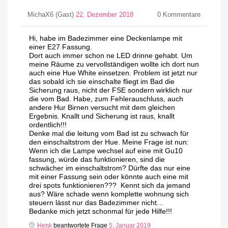
MichaX6 (Gast)
22. Dezember 2018
0
Kommentare
Hi, habe im Badezimmer eine Deckenlampe mit
einer E27 Fassung.
Dort auch immer schon ne LED drinne gehabt. Um
meine Räume zu vervollständigen wollte ich dort nun
auch eine Hue White einsetzen. Problem ist jetzt nur
das sobald ich sie einschalte fliegt im Bad die
Sicherung raus, nicht der FSE sondern wirklich nur
die vom Bad. Habe, zum Fehlerauschluss, auch
andere Hur Birnen versucht mit dem gleichen
Ergebnis. Knallt und Sicherung ist raus, knallt
ordentlich!!!
Denke mal die leitung vom Bad ist zu schwach für
den einschaltstrom der Hue. Meine Frage ist nun:
Wenn ich die Lampe wechsel auf eine mit Gu10
fassung, würde das funktionieren, sind die
schwächer im einschaltstrom? Dürfte das nur eine
mit einer Fassung sein oder könnte auch eine mit
drei spots funktionieren??? Kennt sich da jemand
aus? Wäre schade wenn komplette wohnung sich
steuern lässt nur das Badezimmer nicht…
Bedanke mich jetzt schonmal für jede Hilfe!!!
Henk
beantwortete Frage
5. Januar 2019