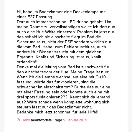
Hi, habe im Badezimmer eine Deckenlampe mit
einer E27 Fassung.
Dort auch immer schon ne LED drinne gehabt. Um
meine Räume zu vervollständigen wollte ich dort nun
auch eine Hue White einsetzen. Problem ist jetzt nur
das sobald ich sie einschalte fliegt im Bad die
Sicherung raus, nicht der FSE sondern wirklich nur
die vom Bad. Habe, zum Fehlerauschluss, auch
andere Hur Birnen versucht mit dem gleichen
Ergebnis. Knallt und Sicherung ist raus, knallt
ordentlich!!!
Denke mal die leitung vom Bad ist zu schwach für
den einschaltstrom der Hue. Meine Frage ist nun:
Wenn ich die Lampe wechsel auf eine mit Gu10
fassung, würde das funktionieren, sind die
schwächer im einschaltstrom? Dürfte das nur eine
mit einer Fassung sein oder könnte auch eine mit
drei spots funktionieren??? Kennt sich da jemand
aus? Wäre schade wenn komplette wohnung sich
steuern lässt nur das Badezimmer nicht…
Bedanke mich jetzt schonmal für jede Hilfe!!!
Henk
beantwortete Frage
5. Januar 2019