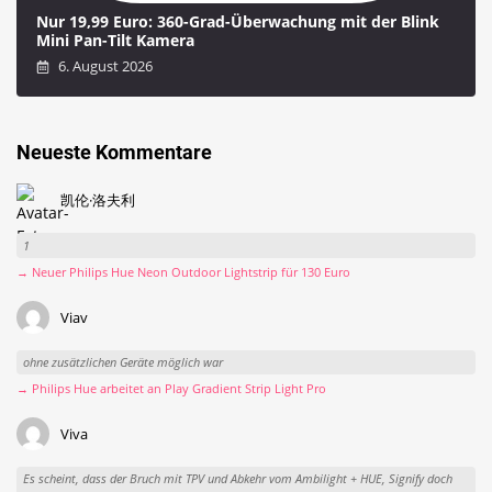
Nur 19,99 Euro: 360-Grad-Überwachung mit der Blink
Mini Pan-Tilt Kamera
6. August 2026
Neueste Kommentare
凯伦·洛夫利
1
→ Neuer Philips Hue Neon Outdoor Lightstrip für 130 Euro
Viav
ohne zusätzlichen Geräte möglich war
→ Philips Hue arbeitet an Play Gradient Strip Light Pro
Viva
Es scheint, dass der Bruch mit TPV und Abkehr vom Ambilight + HUE, Signify doch