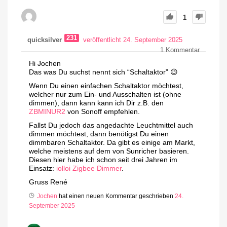
1
231
quicksilver
veröffentlicht 24. September 2025
1
Kommentar
Hi Jochen
Das was Du suchst nennt sich “Schaltaktor” 😉
Wenn Du einen einfachen Schaltaktor möchtest,
welcher nur zum Ein- und Ausschalten ist (ohne
dimmen), dann kann kann ich Dir z.B. den
ZBMINUR2
von Sonoff empfehlen.
Fallst Du jedoch das angedachte Leuchtmittel auch
dimmen möchtest, dann benötigst Du einen
dimmbaren Schaltaktor. Da gibt es einige am Markt,
welche meistens auf dem von Sunricher basieren.
Diesen hier habe ich schon seit drei Jahren im
Einsatz:
iolloi Zigbee Dimmer
.
Gruss René
Jochen
hat einen neuen Kommentar geschrieben
24.
September 2025