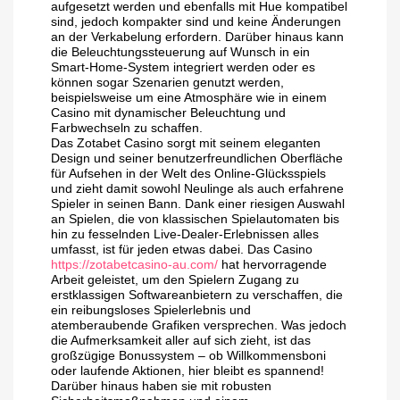
aufgesetzt werden und ebenfalls mit Hue kompatibel
sind, jedoch kompakter sind und keine Änderungen
an der Verkabelung erfordern. Darüber hinaus kann
die Beleuchtungssteuerung auf Wunsch in ein
Smart-Home-System integriert werden oder es
können sogar Szenarien genutzt werden,
beispielsweise um eine Atmosphäre wie in einem
Casino mit dynamischer Beleuchtung und
Farbwechseln zu schaffen.
Das Zotabet Casino sorgt mit seinem eleganten
Design und seiner benutzerfreundlichen Oberfläche
für Aufsehen in der Welt des Online-Glücksspiels
und zieht damit sowohl Neulinge als auch erfahrene
Spieler in seinen Bann. Dank einer riesigen Auswahl
an Spielen, die von klassischen Spielautomaten bis
hin zu fesselnden Live-Dealer-Erlebnissen alles
umfasst, ist für jeden etwas dabei. Das Casino
https://zotabetcasino-au.com/
hat hervorragende
Arbeit geleistet, um den Spielern Zugang zu
erstklassigen Softwareanbietern zu verschaffen, die
ein reibungsloses Spielerlebnis und
atemberaubende Grafiken versprechen. Was jedoch
die Aufmerksamkeit aller auf sich zieht, ist das
großzügige Bonussystem – ob Willkommensboni
oder laufende Aktionen, hier bleibt es spannend!
Darüber hinaus haben sie mit robusten