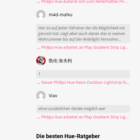
→ Philips Hue äußerst sich zum fehlerhaften Firmware-Update
m4d-maNu
Hier ist auf jeden Fall einer der die Möglichkeit nie
genutzt hat. Liegt aber auch daran das in meinen
Wohnzimmer bis auf der Ambilight Fernseher...
→ Philips Hue arbeitet an Play Gradient Strip Light Pro
凯伦·洛夫利
1
→ Neuer Philips Hue Neon Outdoor Lightstrip für 130 Euro
Viav
ohne zusätzlichen Geräte möglich war
→ Philips Hue arbeitet an Play Gradient Strip Light Pro
Die besten Hue-Ratgeber