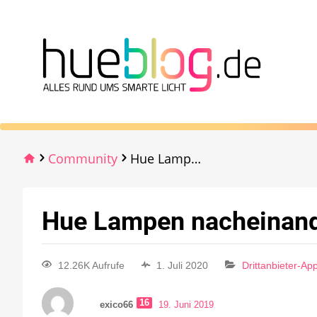
Community
Hue Lampen nacheinander einschalten lassen
Hue Lampen nacheinande
12.26K Aufrufe
1. Juli 2020
Drittanbieter-Ap
16
exico66
19. Juni 2019