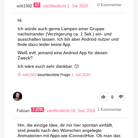
17
0
Kommentar
witi1502
veröffentlicht 1. Juli 2020
Hi.
Ich würde auch gerne Lampen einer Gruppe
nacheinander (Verzögerung ca. 1 Sek.) ein- und
ausschalten lassen. Ich bin aber Andriod nutzer und
finde dazu leider keine App.
Weiß evtl. jemand eine Andriod App für diesen
Zweck?
Ich wäre euch sehr dankbar. 🙂
witi1502
beantwortete Frage
1. Juli 2020
0
7.27K
1
Kommentar
Fabian
veröffentlicht 19. Juni 2019
Hm, die einzige Idee, dir mir hier spontan einfällt,
sind jeweils nach den Wünschen angelegte
Animationen mit Apps wie iConnectHue. Ob man das