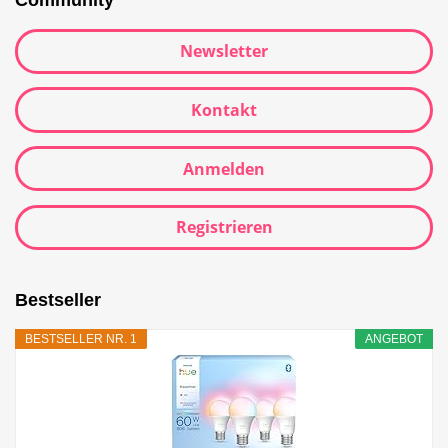
Newsletter
Kontakt
Anmelden
Registrieren
Bestseller
BESTSELLER NR. 1
ANGEBOT