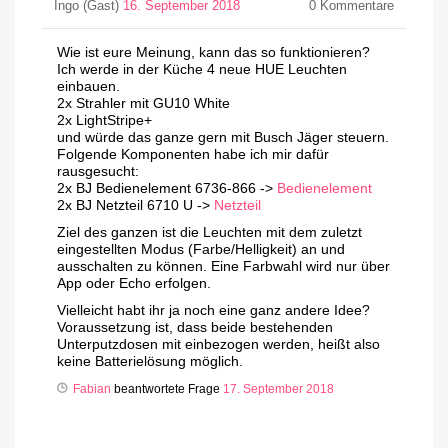
Ingo (Gast)
16. September 2018
0
Kommentare
Wie ist eure Meinung, kann das so funktionieren?
Ich werde in der Küche 4 neue HUE Leuchten
einbauen.
2x Strahler mit GU10 White
2x LightStripe+
und würde das ganze gern mit Busch Jäger steuern.
Folgende Komponenten habe ich mir dafür
rausgesucht:
2x BJ Bedienelement 6736-866 ->
Bedienelement
2x BJ Netzteil 6710 U ->
Netzteil
Ziel des ganzen ist die Leuchten mit dem zuletzt
eingestellten Modus (Farbe/Helligkeit) an und
ausschalten zu können. Eine Farbwahl wird nur über
App oder Echo erfolgen.
Vielleicht habt ihr ja noch eine ganz andere Idee?
Voraussetzung ist, dass beide bestehenden
Unterputzdosen mit einbezogen werden, heißt also
keine Batterielösung möglich.
Fabian
beantwortete Frage
17. September 2018