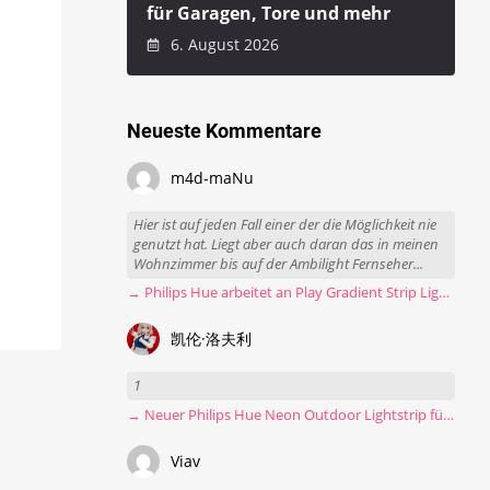
für Garagen, Tore und mehr
6. August 2026
Neueste Kommentare
m4d-maNu
Hier ist auf jeden Fall einer der die Möglichkeit nie
genutzt hat. Liegt aber auch daran das in meinen
Wohnzimmer bis auf der Ambilight Fernseher...
→ Philips Hue arbeitet an Play Gradient Strip Light Pro
凯伦·洛夫利
1
→ Neuer Philips Hue Neon Outdoor Lightstrip für 130 Euro
Viav