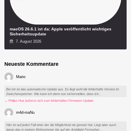
macOS 26.6.1 ist da: Apple veröffentlicht wichtiges
Sicherheitsupdate
7. August 2026
Neueste Kommentare
Mario
Bei mir ist das automatische Update aus. Es liegt wohl die fehlerhafte Version im
Zwischenspeicher. Wie kann ich denn nun sicherstellen, dass ich...
→ Philips Hue äußerst sich zum fehlerhaften Firmware-Update
m4d-maNu
Hier ist auf jeden Fall einer der die Möglichkeit nie genutzt hat. Liegt aber auch
daran das in meinen Wohnzimmer bis auf der Ambilight Fernseher...