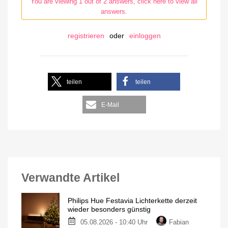
You are viewing 1 out of 2 answers, click here to view all
answers.
registrieren
oder
einloggen
teilen
teilen
E-Mail
Verwandte Artikel
Philips Hue Festavia Lichterkette derzeit
wieder besonders günstig
05.08.2026 - 10:40 Uhr
Fabian