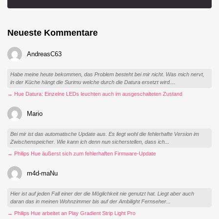
Neueste Kommentare
AndreasC63
Habe meine heute bekommen, das Problem besteht bei mir nicht. Was mich nervt,
in der Küche hängt die Surimu welche durch die Datura ersetzt wird....
→ Hue Datura: Einzelne LEDs leuchten auch im ausgeschalteten Zustand
Mario
Bei mir ist das automatische Update aus. Es liegt wohl die fehlerhafte Version im
Zwischenspeicher. Wie kann ich denn nun sicherstellen, dass ich...
→ Philips Hue äußerst sich zum fehlerhaften Firmware-Update
m4d-maNu
Hier ist auf jeden Fall einer der die Möglichkeit nie genutzt hat. Liegt aber auch
daran das in meinen Wohnzimmer bis auf der Ambilight Fernseher...
→ Philips Hue arbeitet an Play Gradient Strip Light Pro