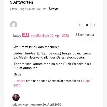
5
Antworten
Offen
Abgestimmt
Neuste
Älteste
0
383
3
Kommentar
luttyy
veröffentlicht 10. April 2020
Warum willst du das machen?
Jedes Hue-Gerät (Lampe usw.) fungiert gleichzeitig
als Mesh-Netzwerk inkl. der Osramsteckdosen.
Theoretisch könnte man so eine Funk-Strecke bis zu
300m aufbauen …
Gruß
cduser
hat einen neuen Kommentar geschrieben
13. April
2020
cduser
kommentierte
10. April 2020