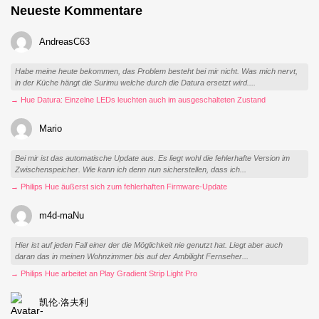
Neueste Kommentare
AndreasC63
Habe meine heute bekommen, das Problem besteht bei mir nicht. Was mich nervt,
in der Küche hängt die Surimu welche durch die Datura ersetzt wird....
→ Hue Datura: Einzelne LEDs leuchten auch im ausgeschalteten Zustand
Mario
Bei mir ist das automatische Update aus. Es liegt wohl die fehlerhafte Version im
Zwischenspeicher. Wie kann ich denn nun sicherstellen, dass ich...
→ Philips Hue äußerst sich zum fehlerhaften Firmware-Update
m4d-maNu
Hier ist auf jeden Fall einer der die Möglichkeit nie genutzt hat. Liegt aber auch
daran das in meinen Wohnzimmer bis auf der Ambilight Fernseher...
→ Philips Hue arbeitet an Play Gradient Strip Light Pro
凯伦·洛夫利