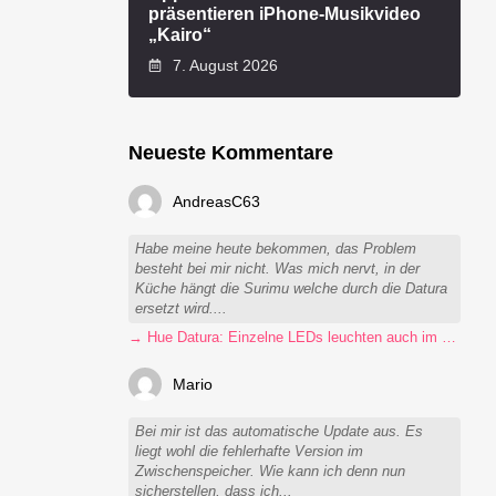
präsentieren iPhone-Musikvideo
„Kairo“
7. August 2026
Neueste Kommentare
AndreasC63
Habe meine heute bekommen, das Problem
besteht bei mir nicht. Was mich nervt, in der
Küche hängt die Surimu welche durch die Datura
ersetzt wird....
→ Hue Datura: Einzelne LEDs leuchten auch im ausgeschalteten Zustand
Mario
Bei mir ist das automatische Update aus. Es
liegt wohl die fehlerhafte Version im
Zwischenspeicher. Wie kann ich denn nun
sicherstellen, dass ich...