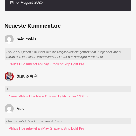
6. August 2026
Neueste Kommentare
m4d-maNu
Hier ist auf jeden Fall einer der die Möglichkeit nie genutzt hat. Liegt aber auch
daran das in meinen Wohnzimmer bis auf der Ambilight Fernseher...
→ Philips Hue arbeitet an Play Gradient Strip Light Pro
凯伦·洛夫利
1
→ Neuer Philips Hue Neon Outdoor Lightstrip für 130 Euro
Viav
ohne zusätzlichen Geräte möglich war
→ Philips Hue arbeitet an Play Gradient Strip Light Pro