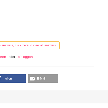
5 answers, click here to view all answers.
ieren
oder
einloggen
teilen
E-Mail