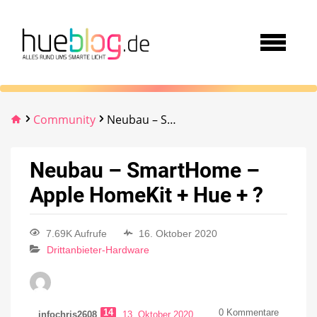
Community
Neubau – SmartHome – Apple HomeKit + Hue + ?
Neubau – SmartHome –
Apple HomeKit + Hue + ?
7.69K Aufrufe
16. Oktober 2020
Drittanbieter-Hardware
14
0
Kommentare
infochris2608
13. Oktober 2020