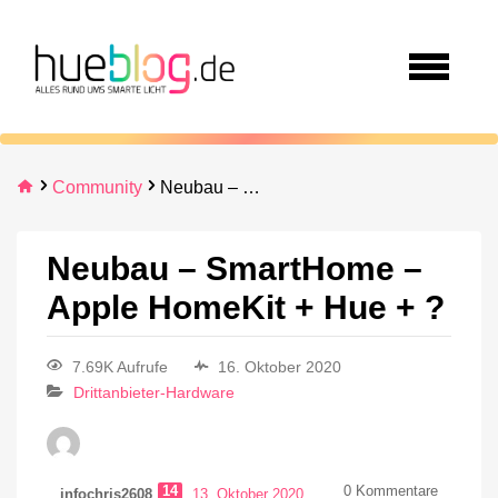
Community
Neubau – SmartHome – Apple HomeKit + Hue + ?
Neubau – SmartHome –
Apple HomeKit + Hue + ?
7.69K Aufrufe
16. Oktober 2020
Drittanbieter-Hardware
14
0
Kommentare
infochris2608
13. Oktober 2020