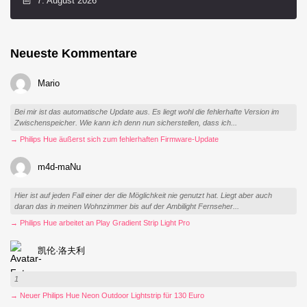
7. August 2026
Neueste Kommentare
Mario
Bei mir ist das automatische Update aus. Es liegt wohl die fehlerhafte Version im
Zwischenspeicher. Wie kann ich denn nun sicherstellen, dass ich...
→ Philips Hue äußerst sich zum fehlerhaften Firmware-Update
m4d-maNu
Hier ist auf jeden Fall einer der die Möglichkeit nie genutzt hat. Liegt aber auch
daran das in meinen Wohnzimmer bis auf der Ambilight Fernseher...
→ Philips Hue arbeitet an Play Gradient Strip Light Pro
凯伦·洛夫利
1
→ Neuer Philips Hue Neon Outdoor Lightstrip für 130 Euro