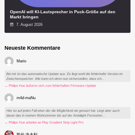
OpenAI will KI-Lautsprecher in Puck-Größe auf den
Markt bringen
7. August 2026
Neueste Kommentare
Mario
Bei mir ist das automatische Update aus. Es liegt wohl die fehlerhafte Version im
Zwischenspeicher. Wie kann ich denn nun sicherstellen, dass ich...
→ Philips Hue äußerst sich zum fehlerhaften Firmware-Update
m4d-maNu
Hier ist auf jeden Fall einer der die Möglichkeit nie genutzt hat. Liegt aber auch
daran das in meinen Wohnzimmer bis auf der Ambilight Fernseher...
→ Philips Hue arbeitet an Play Gradient Strip Light Pro
凯伦·洛夫利