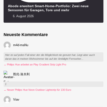
Abode erweitert Smart-Home-Portfolio: Zwei neue
Sensoren für Garagen, Tore und mehr
6. August 2026
Neueste Kommentare
m4d-maNu
Hier ist auf jeden Fall einer der die Möglichkeit nie genutzt hat. Liegt aber auch
daran das in meinen Wohnzimmer bis auf der Ambilight Fernseher...
→ Philips Hue arbeitet an Play Gradient Strip Light Pro
凯伦·洛夫利
1
→ Neuer Philips Hue Neon Outdoor Lightstrip für 130 Euro
Viav