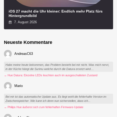
iOS 27 macht die Uhr kleiner: Endlich mehr Platz fürs
Hintergrundbild
7. August 2026
Neueste Kommentare
AndreasC63
Habe meine heute bekommen, das Problem besteht bei mir nicht. Was mich nervt,
in der Küche hängt die Surimu welche durch die Datura ersetzt wird....
→ Hue Datura: Einzelne LEDs leuchten auch im ausgeschalteten Zustand
Mario
Bei mir ist das automatische Update aus. Es liegt wohl die fehlerhafte Version im
Zwischenspeicher. Wie kann ich denn nun sicherstellen, dass ich...
→ Philips Hue äußerst sich zum fehlerhaften Firmware-Update