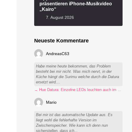
präsentieren iPhone-Musikvideo
„Kairo“
7. August 2026
Neueste Kommentare
AndreasC63
Habe meine heute bekommen, das Problem
besteht bei mir nicht. Was mich nervt, in der
Küche hängt die Surimu welche durch die Datura
ersetzt wird....
→ Hue Datura: Einzelne LEDs leuchten auch im ausgeschalteten Zustand
Mario
Bei mir ist das automatische Update aus. Es
liegt wohl die fehlerhafte Version im
Zwischenspeicher. Wie kann ich denn nun
sicherstellen, dass ich...