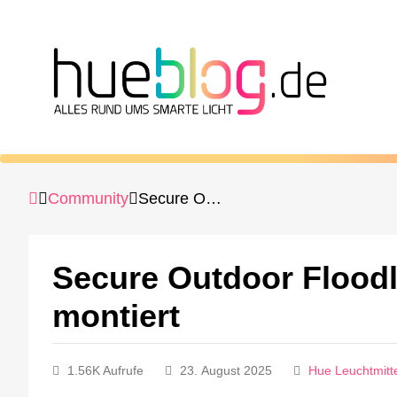
Community
Secure Outdoor Floodlight Camera kopfüber montiert
Secure Outdoor Flood
montiert
1.56K Aufrufe
23. August 2025
Hue Leuchtmitt