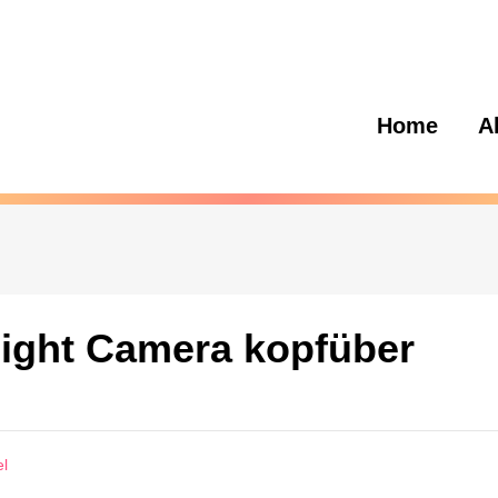
Home
A
light Camera kopfüber
el