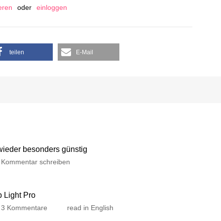
ieren
oder
einloggen
teilen
E-Mail
 wieder besonders günstig
Kommentar schreiben
p Light Pro
3 Kommentare
read in English