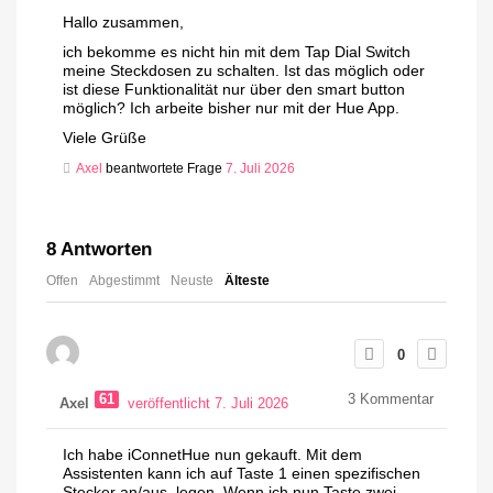
Hallo zusammen,
ich bekomme es nicht hin mit dem Tap Dial Switch
meine Steckdosen zu schalten. Ist das möglich oder
ist diese Funktionalität nur über den smart button
möglich? Ich arbeite bisher nur mit der Hue App.
Viele Grüße
Axel
beantwortete Frage
7. Juli 2026
8
Antworten
Offen
Abgestimmt
Neuste
Älteste
0
61
3
Kommentar
Axel
veröffentlicht 7. Juli 2026
Ich habe iConnetHue nun gekauft. Mit dem
Assistenten kann ich auf Taste 1 einen spezifischen
Stecker an/aus legen. Wenn ich nun Taste zwei