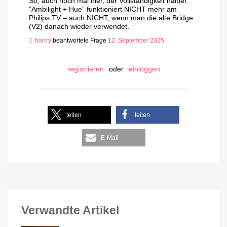
So, auch noch mal hier, der Vollständigkeit halber:
“Ambilight + Hue” funktioniert NICHT mehr am
Philips TV – auch NICHT, wenn man die alte Bridge
(V2) danach wieder verwendet.
harrry
beantwortete Frage
12. September 2025
registrieren
oder
einloggen
teilen
teilen
E-Mail
Verwandte Artikel