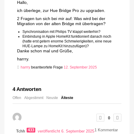
Hallo,
ich überlege, zur Hue Bridge Pro zu upgraden.
2 Fragen tun sich bei mir auf: Was wird bei der
Migration von der alten Bridge mit übertragen?
Synchronisation mit Philips TV klappt weiterhin?
Einbindung in Apple HomeKit funktioniert danach noch
(hatte erst getern enorme Schmwierigkeiten, eine neue
HUE-Lampe zu HomeKit hinzuzufügen)?
Danke schon mal und Grüße,
harrry.
harrry
beantwortete Frage
12. September 2025
4
Antworten
Offen
Abgestimmt
Neuste
Älteste
0
433
1
Kommentar
Tchh
veröffentlicht 6. September 2025