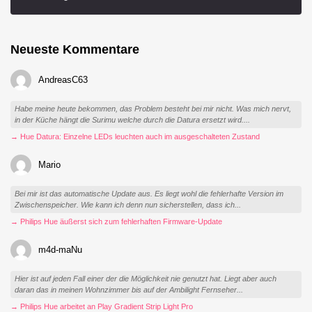
Neueste Kommentare
AndreasC63
Habe meine heute bekommen, das Problem besteht bei mir nicht. Was mich nervt,
in der Küche hängt die Surimu welche durch die Datura ersetzt wird....
→ Hue Datura: Einzelne LEDs leuchten auch im ausgeschalteten Zustand
Mario
Bei mir ist das automatische Update aus. Es liegt wohl die fehlerhafte Version im
Zwischenspeicher. Wie kann ich denn nun sicherstellen, dass ich...
→ Philips Hue äußerst sich zum fehlerhaften Firmware-Update
m4d-maNu
Hier ist auf jeden Fall einer der die Möglichkeit nie genutzt hat. Liegt aber auch
daran das in meinen Wohnzimmer bis auf der Ambilight Fernseher...
→ Philips Hue arbeitet an Play Gradient Strip Light Pro