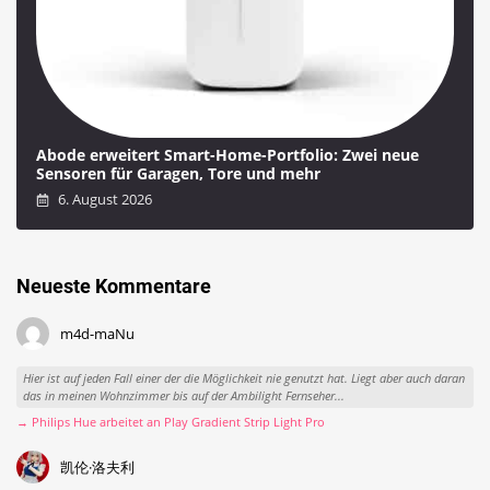
Abode erweitert Smart-Home-Portfolio: Zwei neue
Sensoren für Garagen, Tore und mehr
6. August 2026
Neueste Kommentare
m4d-maNu
Hier ist auf jeden Fall einer der die Möglichkeit nie genutzt hat. Liegt aber auch daran
das in meinen Wohnzimmer bis auf der Ambilight Fernseher...
→ Philips Hue arbeitet an Play Gradient Strip Light Pro
凯伦·洛夫利