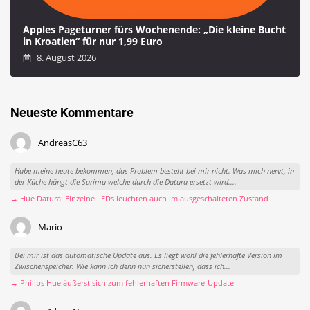
Apples Pageturner fürs Wochenende: „Die kleine Bucht
in Kroatien“ für nur 1,99 Euro
8. August 2026
Neueste Kommentare
AndreasC63
Habe meine heute bekommen, das Problem besteht bei mir nicht. Was mich nervt, in
der Küche hängt die Surimu welche durch die Datura ersetzt wird....
→ Hue Datura: Einzelne LEDs leuchten auch im ausgeschalteten Zustand
Mario
Bei mir ist das automatische Update aus. Es liegt wohl die fehlerhafte Version im
Zwischenspeicher. Wie kann ich denn nun sicherstellen, dass ich...
→ Philips Hue äußerst sich zum fehlerhaften Firmware-Update