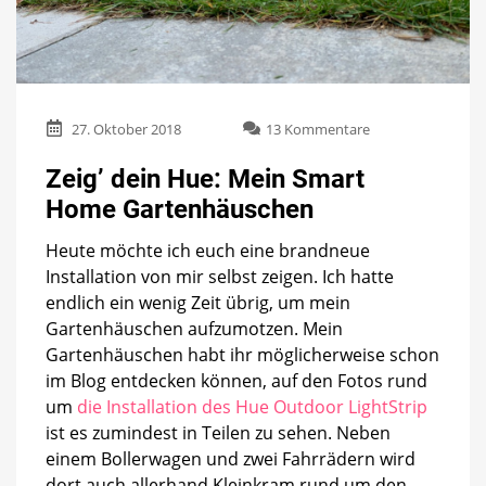
zu
27. Oktober 2018
13 Kommentare
Zeig’
dein
Zeig’ dein Hue: Mein Smart
Hue:
Home Gartenhäuschen
Mein
Smart
Heute möchte ich euch eine brandneue
Home
Gartenhäuschen
Installation von mir selbst zeigen. Ich hatte
endlich ein wenig Zeit übrig, um mein
Gartenhäuschen aufzumotzen. Mein
Gartenhäuschen habt ihr möglicherweise schon
im Blog entdecken können, auf den Fotos rund
um
die Installation des Hue Outdoor LightStrip
ist es zumindest in Teilen zu sehen. Neben
einem Bollerwagen und zwei Fahrrädern wird
dort auch allerhand Kleinkram rund um den