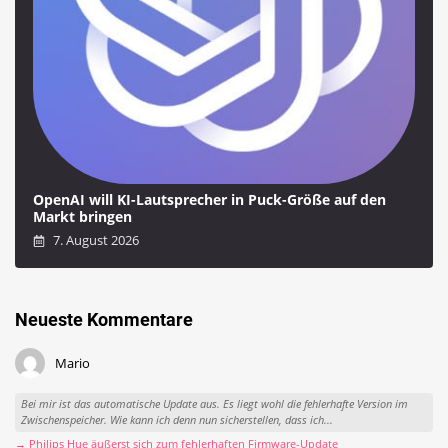
OpenAI will KI-Lautsprecher in Puck-Größe auf den
Markt bringen
7. August 2026
Neueste Kommentare
Mario
Bei mir ist das automatische Update aus. Es liegt wohl die fehlerhafte Version im
Zwischenspeicher. Wie kann ich denn nun sicherstellen, dass ich...
→ Philips Hue äußerst sich zum fehlerhaften Firmware-Update