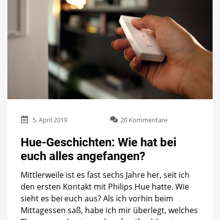
zu
5. April 2019
20 Kommentare
Hue-
Geschichten:
Hue-Geschichten: Wie hat bei
Wie
euch alles angefangen?
hat
bei
Mittlerweile ist es fast sechs Jahre her, seit ich
euch
alles
den ersten Kontakt mit Philips Hue hatte. Wie
angefangen?
sieht es bei euch aus? Als ich vorhin beim
Mittagessen saß, habe ich mir überlegt, welches