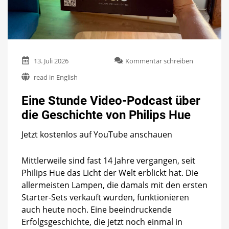
zu
13. Juli 2026
Kommentar schreiben
Eine
read in English
Stunde
Video-
Eine Stunde Video-Podcast über
Podcast
über
die Geschichte von Philips Hue
die
Geschichte
Jetzt kostenlos auf YouTube anschauen
von
Philips
Hue
Mittlerweile sind fast 14 Jahre vergangen, seit
Philips Hue das Licht der Welt erblickt hat. Die
allermeisten Lampen, die damals mit den ersten
Starter-Sets verkauft wurden, funktionieren
auch heute noch. Eine beeindruckende
Erfolgsgeschichte, die jetzt noch einmal in