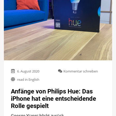
zu
6. August 2020
Kommentar schreiben
Anfänge
read in English
von
Philips
Anfänge von Philips Hue: Das
Hue:
Das
iPhone hat eine entscheidende
iPhone
Rolle gespielt
hat
eine
entscheide
George Yianni blickt zurück