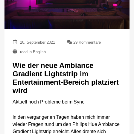
zu
20. September 2021
29 Kommentare
Wie
read in English
der
neue
Wie der neue Ambiance
Ambiance
Gradient
Gradient Lightstrip im
Lightstrip
Entertainment-Bereich platziert
im
Entertainment-
wird
Bereich
platziert
Aktuell noch Probleme beim Sync
wird
In den vergangenen Tagen haben mich immer
wieder Fragen rund um den Philips Hue Ambiance
Gradient Lightstrip erreicht. Alles drehte sich