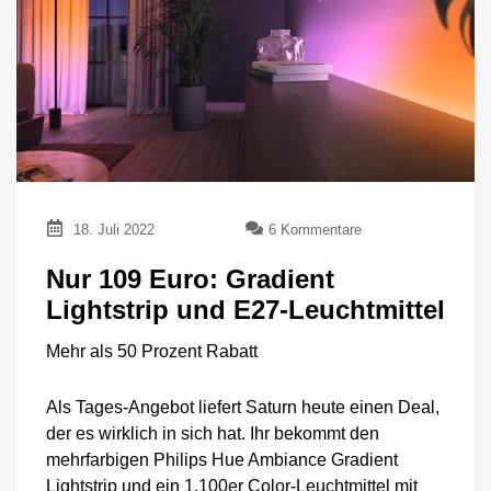
zu
18. Juli 2022
6 Kommentare
Nur
109
Nur 109 Euro: Gradient
Euro:
Lightstrip und E27-Leuchtmittel
Gradient
Lightstrip
Mehr als 50 Prozent Rabatt
und
E27-
Leuchtmittel
Als Tages-Angebot liefert Saturn heute einen Deal,
der es wirklich in sich hat. Ihr bekommt den
mehrfarbigen Philips Hue Ambiance Gradient
Lightstrip und ein 1.100er Color-Leuchtmittel mit