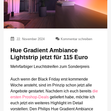
zu
22. November 2024
Kommentar schreiben
Hue
Gradient
Hue Gradient Ambiance
Ambiance
Lightstrip jetzt für 115 Euro
Lightstrip
jetzt
Mehrfarbiger Leuchtstreifen zum Sonderpreis
für
115
Euro
Auch wenn der Black Friday erst kommende
Woche ansteht, sind im Prinzip schon jetzt alle
Angebote gestartet. Nachdem ich euch bereits
die
ersten Proshop-Deals
geliefert habe, möchte ich
euch jetzt ein weiteres Highlight im Detail
vorstellen: Den Philips Hue Gradient Ambiance