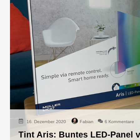
zu
16. Dezember 2020
Fabian
6 Kommentare
Tin
Tint Aris: Buntes LED-Panel v
Ari