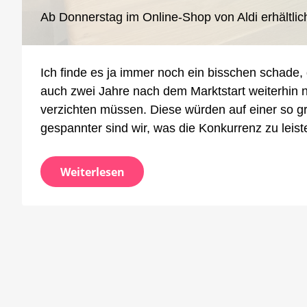
Bu
LE
Ab Donnerstag im Online-Shop von Aldi erhältlic
Pa
vo
Mül
Ich finde es ja immer noch ein bisschen schade, 
Lic
aus
auch zwei Jahre nach dem Marktstart weiterhin n
verzichten müssen. Diese würden auf einer so g
gespannter sind wir, was die Konkurrenz zu leist
Weiterlesen