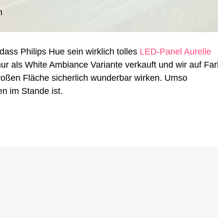
ntes
D-
h
nel
n
ler-
dass Philips Hue sein wirklich tolles
LED-Panel Aurelle
ht
probiert
ur als White Ambiance Variante verkauft und wir auf Fa
roßen Fläche sicherlich wunderbar wirken. Umso
en im Stande ist.