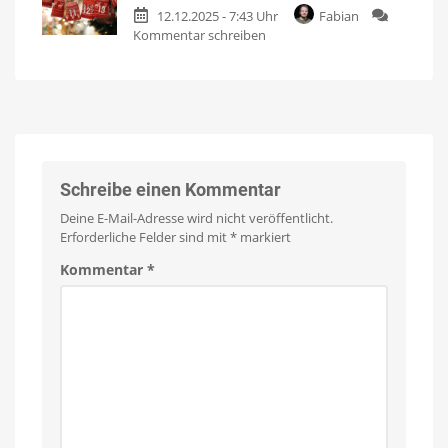
12.12.2025 - 7:43 Uhr
Fabian
ist
zu
Kommentar schreiben
gestartet
Philips
Mit
Philips
Hue
Hue
Produkten
Gewinnspiel
für
mehr
im
als
700
appgefahren
Euro
Adventskalender
Bridge
Pro,
OmniGlow
Schreibe einen Kommentar
und
Wallwasher
Deine E-Mail-Adresse wird nicht veröffentlicht.
Erforderliche Felder sind mit
*
markiert
Kommentar
*