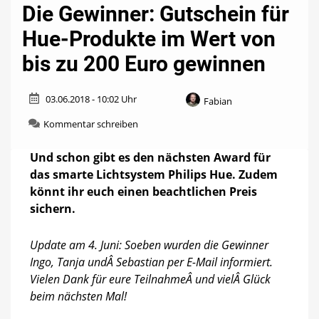
Die Gewinner: Gutschein für
Hue-Produkte im Wert von
bis zu 200 Euro gewinnen
03.06.2018 - 10:02 Uhr
Fabian
zu
Kommentar schreiben
Die
Gewinner:
Und schon gibt es den nächsten Award für
Gutschein
das smarte Lichtsystem Philips Hue. Zudem
für
könnt ihr euch einen beachtlichen Preis
Hue-
Produkte
sichern.
im
Wert
Update am 4. Juni: Soeben wurden die Gewinner
von
bis
Ingo, Tanja undÂ Sebastian per E-Mail informiert.
zu
Vielen Dank für eure TeilnahmeÂ und vielÂ Glück
200
beim nächsten Mal!
Euro
gewinnen