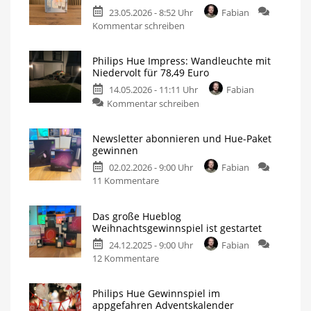
23.05.2026 - 8:52 Uhr
Fabian
zu
Kommentar schreiben
Kleines
Gewinnspiel
Philips Hue Impress: Wandleuchte mit
mit
Niedervolt für 78,49 Euro
Philips
14.05.2026 - 11:11 Uhr
Fabian
Hue
zu
Kommentar schreiben
Starter-
Philips
Set
Hue
Jetzt
bei
Newsletter abonnieren und Hue-Paket
Impress:
appgefahren
gewinnen
mitmachen
Wandleuchte
02.02.2026 - 9:00 Uhr
Fabian
mit
zu
11 Kommentare
Niedervolt
Newsletter
für
abonnieren
78,49
Das große Hueblog
und
Euro
Weihnachtsgewinnspiel ist gestartet
Hue-
Perfekt
für
24.12.2025 - 9:00 Uhr
Fabian
Paket
Stellen
ohne
zu
12 Kommentare
gewinnen
Stromanschluss
Das
Im
Wert
große
von
Philips Hue Gewinnspiel im
fast
Hueblog
500
appgefahren Adventskalender
Euro
Weihnachtsgewinnspiel