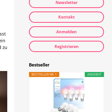
Newsletter
Kontakt
Anmelden
sst
ein
Registrieren
d zu
Bestseller
BESTSELLER NR. 1
ANGEBOT