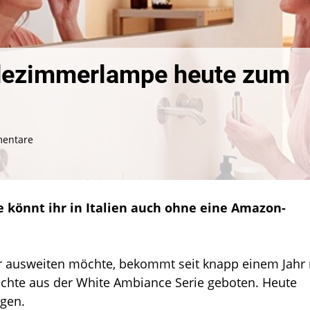
adezimmerlampe heute zum
zu
entare
Philips
Hue
Struana:
Badezimmerlampe
 könnt ihr in Italien auch ohne eine Amazon-
heute
zum
neuen
Bestpreis
 ausweiten möchte, bekommt seit knapp einem Jahr 
euchte aus der White Ambiance Serie geboten. Heute
agen.