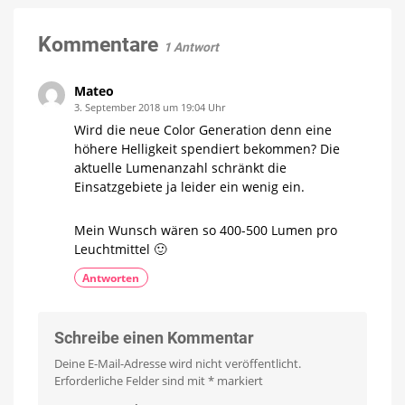
Angebot
ausgestattet
Mehr
Kommentare
Helligkeit
1 Antwort
und
längere
Lebensdauer
Mateo
3. September 2018 um 19:04 Uhr
Wird die neue Color Generation denn eine
höhere Helligkeit spendiert bekommen? Die
aktuelle Lumenanzahl schränkt die
Einsatzgebiete ja leider ein wenig ein.
Mein Wunsch wären so 400-500 Lumen pro
Leuchtmittel 🙂
Antworten
Schreibe einen Kommentar
Deine E-Mail-Adresse wird nicht veröffentlicht.
Erforderliche Felder sind mit
*
markiert