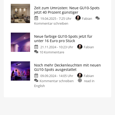
White
GU10
Zeit zum Umrüsten: Neue GU10-Spots
Ambiance
Spots
jetzt 40 Prozent günstiger
GU10
Direkter
Vergleich
19.04.2025 - 7:25 Uhr
Fabian
Spots
mit
den
zu
Kommentar schreiben
derzeit
teuren
Leuchtmitteln
Zeit
besonders
zum
günstig
Neue farbige GU10-Spots jetzt für
Umrüsten:
Jetzt
unter 16 Euro pro Stück
Gutschein
Neue
aktivieren
21.11.2024 - 10:23 Uhr
Fabian
GU10-
zu
10 Kommentare
Spots
Neue
jetzt
farbige
40
Noch mehr Deckenleuchten mit neuen
GU10-
Prozent
GU10-Spots ausgestattet
Spots
günstiger
09.09.2024 - 14:05 Uhr
Fabian
jetzt
Verbesserte
White
zu
Kommentar schreiben
read in
für
Ambiance
Leuchtmittel
Noch
English
unter
mehr
16
Deckenleuchten
Euro
mit
pro
neuen
Stück
GU10-
Das
bisher
Spots
beste