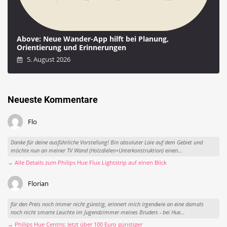
Above: Neue Wander-App hilft bei Planung,
Orientierung und Erinnerungen
5. August 2026
Neueste Kommentare
Flo
Danke für deine ausführliche Vorstellung! Bin absoluter Laie auf dem Gebiet und
möchte nun an meiner TV Wand (Holzdielen+Unterkonstruktion) einen...
→ Alle Details zum Philips Hue Flux Lightstrip auf einen Blick
Florian
für den Preis noch immer nicht günstig, erinnert mich irgendwie an eine damals
noch nicht smarte Leuchte im Jugendzimmer meines Bruders - bei Hue...
→ Philips Hue Centris: Jetzt über 100 Euro günstiger