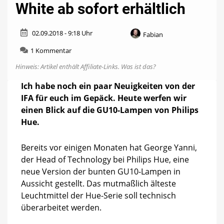
White ab sofort erhältlich
02.09.2018 - 9:18 Uhr
Fabian
zu
1 Kommentar
GU10
Hinweis: Artikel enthält Affiliate-Links.
Was ist das?
“Richer
Colors”
Ich habe noch ein paar Neuigkeiten von der
nicht
IFA für euch im Gepäck. Heute werfen wir
mehr
dieses
einen Blick auf die GU10-Lampen von Philips
Jahr
Hue.
&
GU10
White
Bereits vor einigen Monaten hat George Yanni,
ab
der Head of Technology bei Philips Hue, eine
sofort
neue Version der bunten GU10-Lampen in
erhältlich
Aussicht gestellt. Das mutmaßlich älteste
Leuchtmittel der Hue-Serie soll technisch
überarbeitet werden.