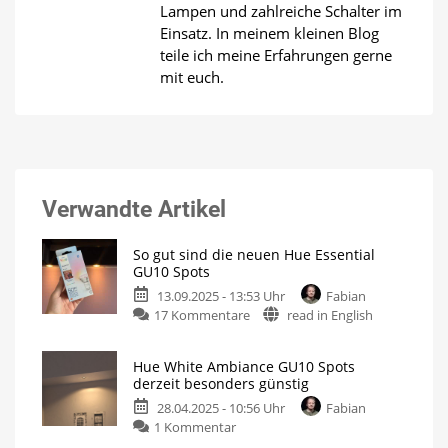
Lampen und zahlreiche Schalter im
Einsatz. In meinem kleinen Blog
teile ich meine Erfahrungen gerne
mit euch.
Verwandte Artikel
So gut sind die neuen Hue Essential
GU10 Spots
13.09.2025 - 13:53 Uhr
Fabian
zu
17 Kommentare
read in English
So
gut
Hue White Ambiance GU10 Spots
sind
derzeit besonders günstig
die
28.04.2025 - 10:56 Uhr
Fabian
neuen
zu
1 Kommentar
Hue
Hue
Essential