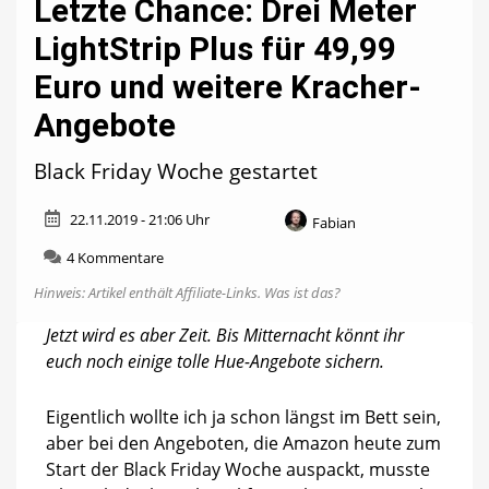
Letzte Chance: Drei Meter
LightStrip Plus für 49,99
Euro und weitere Kracher-
Angebote
Black Friday Woche gestartet
22.11.2019 - 21:06 Uhr
Fabian
zu
4 Kommentare
Letzte
Hinweis: Artikel enthält Affiliate-Links.
Was ist das?
Chance:
Drei
Jetzt wird es aber Zeit. Bis Mitternacht könnt ihr
Meter
euch noch einige tolle Hue-Angebote sichern.
LightStrip
Plus
für
Eigentlich wollte ich ja schon längst im Bett sein,
49,99
aber bei den Angeboten, die Amazon heute zum
Euro
und
Start der Black Friday Woche auspackt, musste
weitere