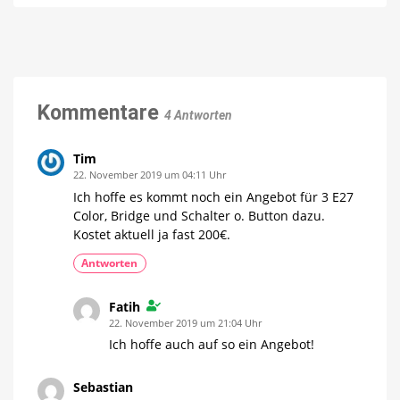
liefert
Euro
pro
Stück
richtig
erhältlich
starke
Perfekt
für
Philips
lange
Sommerabende
Hue
Angebote
Mix
Kommentare
&
4 Antworten
Match
Aktion
mit
Internet-
Bestpreisen
Tim
22. November 2019 um 04:11 Uhr
Ich hoffe es kommt noch ein Angebot für 3 E27
Color, Bridge und Schalter o. Button dazu.
Kostet aktuell ja fast 200€.
Antworten
Fatih
22. November 2019 um 21:04 Uhr
Ich hoffe auch auf so ein Angebot!
Sebastian