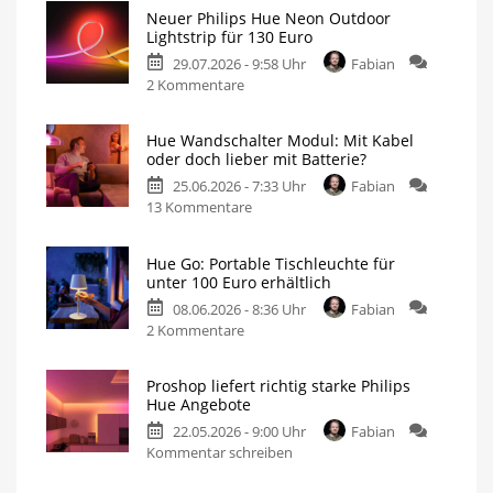
Hue
Neuer Philips Hue Neon Outdoor
Festavia
Lightstrip für 130 Euro
Lichterkette
29.07.2026 - 9:58 Uhr
Fabian
derzeit
zu
2 Kommentare
wieder
Neuer
besonders
Philips
günstig
Hue Wandschalter Modul: Mit Kabel
Hue
20
oder doch lieber mit Batterie?
Meter
Neon
mit
200
25.06.2026 - 7:33 Uhr
Fabian
Outdoor
LEDs
für
zu
13 Kommentare
Lightstrip
nur
140
Hue
für
Euro
Wandschalter
130
Hue Go: Portable Tischleuchte für
Modul:
Euro
unter 100 Euro erhältlich
Mit
Ausgestattet
mit
08.06.2026 - 8:36 Uhr
Fabian
Kabel
Gradient-
Funktion
zu
2 Kommentare
oder
Hue
doch
Go:
lieber
Proshop liefert richtig starke Philips
Portable
mit
Hue Angebote
Tischleuchte
Batterie?
22.05.2026 - 9:00 Uhr
Fabian
für
Jetzt
im
zu
Kommentar schreiben
unter
Angebot
für
Proshop
100
23
Euro