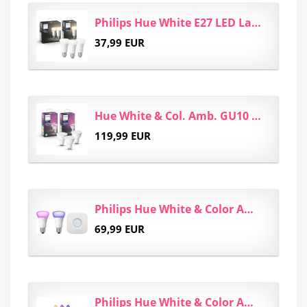
Philips Hue White E27 LED Lampe 3-er Pack, dimmbar, warmweißes Licht, steuerbar via App, kompatibel...
37,99 EUR
Hue White & Col. Amb. GU10 3-er Pack 3 x 350lm Bluetooth
119,99 EUR
Philips Hue White & Color Ambiance E27 2er Starter Set 2x800lm, bis zu 16 Mio. Farben, dimmbar...
69,99 EUR
Philips Hue White & Color Ambiance E14 LED Kerze Dreierpack, dimmbar, bis zu 16 Millionen Farben...