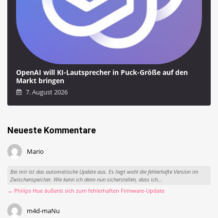
OpenAI will KI-Lautsprecher in Puck-Größe auf den
Markt bringen
7. August 2026
Neueste Kommentare
Mario
Bei mir ist das automatische Update aus. Es liegt wohl die fehlerhafte Version im
Zwischenspeicher. Wie kann ich denn nun sicherstellen, dass ich...
→ Philips Hue äußerst sich zum fehlerhaften Firmware-Update
m4d-maNu