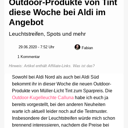
Outdoor-Produkte von Tint
diese Woche bei Aldi im
Angebot
Leuchtstreifen, Spots und mehr
29.06.2020 - 7:52 Uhr
Fabian
zu
1 Kommentar
Outdoor-
Hinweis: Artikel enthält Affiliate-Links.
Was ist das?
Produkte
von
Sowohl bei Aldi Nord als auch bei Aldi Süd
Tint
bekommt ihr in dieser Woche die neuen Outdoor-
diese
Woche
Produkte von Müller-Licht Tint zum Sparpreis. Die
bei
Outdoor-Kugelleuchte Calluna
habe ich euch ja
Aldi
bereits vorgestellt, bei den anderen Neuheiten
im
Angebot
warte ich aktuell leider noch auf die Testmuster.
Insbesondere der Leuchtstreifen würde mich schon
brennend interessieren, nachdem die Preise bei