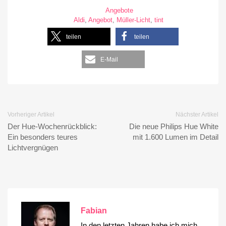
Angebote
Aldi
,
Angebot
,
Müller-Licht
,
tint
teilen
teilen
E-Mail
Vorheriger Artikel
Nächster Artikel
Der Hue-Wochenrückblick:
Die neue Philips Hue White
Ein besonders teures
mit 1.600 Lumen im Detail
Lichtvergnügen
Fabian
In den letzten Jahren habe ich mich