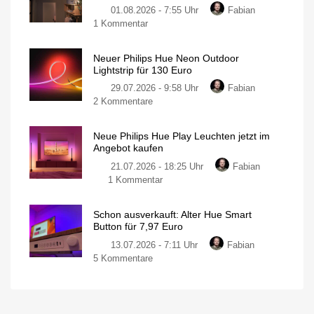
01.08.2026 - 7:55 Uhr
Fabian
derzeit
zu
1 Kommentar
wieder
Philips
besonders
Hue
günstig
Neuer Philips Hue Neon Outdoor
Centris:
20
Lightstrip für 130 Euro
Meter
Jetzt
mit
200
29.07.2026 - 9:58 Uhr
Fabian
über
LEDs
für
zu
2 Kommentare
100
nur
140
Neuer
Euro
Euro
Philips
günstiger
Neue Philips Hue Play Leuchten jetzt im
Hue
Individuelle
Angebot kaufen
Deckenleuchte
Neon
mit
1.630
21.07.2026 - 18:25 Uhr
Fabian
Outdoor
Lumen
zu
1 Kommentar
Lightstrip
Neue
für
Philips
130
Schon ausverkauft: Alter Hue Smart
Hue
Euro
Button für 7,97 Euro
Play
Ausgestattet
mit
13.07.2026 - 7:11 Uhr
Fabian
Leuchten
Gradient-
Funktion
zu
5 Kommentare
jetzt
Schon
im
ausverkauft:
Angebot
Alter
kaufen
Hue
15