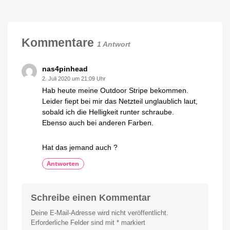
Prozent
Smart
sparen
Button
für
7,97
Kommentare
1 Antwort
Euro
Neue
Generation
deutlich
nas4pinhead
größer
2. Juli 2020 um 21:09 Uhr
Hab heute meine Outdoor Stripe bekommen.
Leider fiept bei mir das Netzteil unglaublich laut,
sobald ich die Helligkeit runter schraube.
Ebenso auch bei anderen Farben.
Hat das jemand auch ?
Antworten
Schreibe einen Kommentar
Deine E-Mail-Adresse wird nicht veröffentlicht.
Erforderliche Felder sind mit
*
markiert