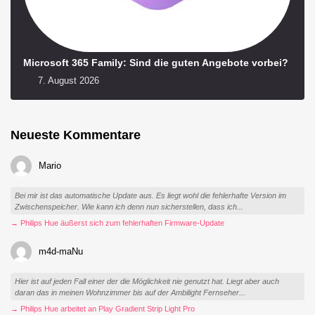
Microsoft 365 Family: Sind die guten Angebote vorbei?
7. August 2026
Neueste Kommentare
Mario
Bei mir ist das automatische Update aus. Es liegt wohl die fehlerhafte Version im
Zwischenspeicher. Wie kann ich denn nun sicherstellen, dass ich...
→ Philips Hue äußerst sich zum fehlerhaften Firmware-Update
m4d-maNu
Hier ist auf jeden Fall einer der die Möglichkeit nie genutzt hat. Liegt aber auch
daran das in meinen Wohnzimmer bis auf der Ambilight Fernseher...
→ Philips Hue arbeitet an Play Gradient Strip Light Pro