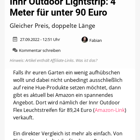
Innr Outdoor Lightstrip: 4
Meter für unter 90 Euro
Gleicher Preis, doppelte Länge
27.09.2022 - 12:51 Uhr
Fabian
zu
Kommentar schreiben
Innr
Hinweis: Artikel enthält Affiliate-Links.
Was ist das?
Outdoor
Lightstrip:
Falls ihr euren Garten ein wenig aufhübschen
4
wollt und dabei nicht unbedingt ausschließlich
Meter
für
auf reine Hue-Produkte setzen möchtet, dann
unter
gibt es aktuell bei Amazon ein spannendes
90
Angebot. Dort wird nämlich der Innr Outdoor
Euro
Flex Leuchtstreifen für 89,24 Euro (
Amazon-Link
)
verkauft.
Ein direkter Vergleich ist mehr als einfach. Von