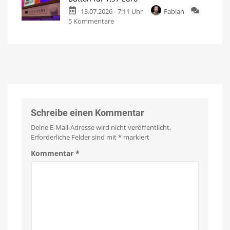
Play
Ausgestattet
mit
13.07.2026 - 7:11 Uhr
Fabian
Leuchten
Gradient-
Funktion
zu
5 Kommentare
jetzt
Schon
im
ausverkauft:
Angebot
Alter
kaufen
Hue
15
Prozent
Smart
sparen
Button
für
7,97
Euro
Schreibe einen Kommentar
Neue
Generation
Deine E-Mail-Adresse wird nicht veröffentlicht.
deutlich
größer
Erforderliche Felder sind mit
*
markiert
Kommentar
*