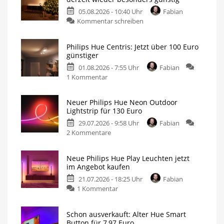
05.08.2026 - 10:40 Uhr
Fabian
zu
Kommentar schreiben
Philips
Hue
Philips Hue Centris: Jetzt über 100 Euro
Festavia
günstiger
Lichterkette
01.08.2026 - 7:55 Uhr
Fabian
derzeit
zu
1 Kommentar
wieder
Philips
besonders
Hue
günstig
Neuer Philips Hue Neon Outdoor
Centris:
20
Lightstrip für 130 Euro
Meter
Jetzt
mit
200
29.07.2026 - 9:58 Uhr
Fabian
über
LEDs
für
zu
2 Kommentare
100
nur
140
Neuer
Euro
Euro
Philips
günstiger
Neue Philips Hue Play Leuchten jetzt
Hue
Individuelle
im Angebot kaufen
Deckenleuchte
Neon
mit
1.630
21.07.2026 - 18:25 Uhr
Fabian
Outdoor
Lumen
zu
1 Kommentar
Lightstrip
Neue
für
Philips
130
Schon ausverkauft: Alter Hue Smart
Hue
Euro
Button für 7,97 Euro