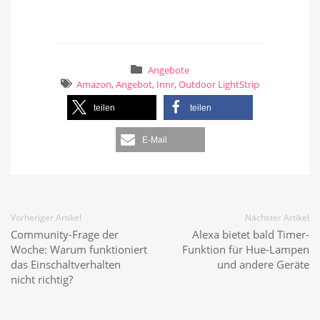
Angebote
Amazon
,
Angebot
,
Innr
,
Outdoor LightStrip
teilen
teilen
E-Mail
Vorheriger Artikel
Nächster Artikel
Community-Frage der
Alexa bietet bald Timer-
Woche: Warum funktioniert
Funktion für Hue-Lampen
das Einschaltverhalten
und andere Geräte
nicht richtig?