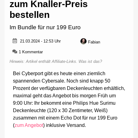
zum Knaller-Preis
bestellen
Im Bundle für nur 199 Euro
21.03.2024 - 12:53 Uhr
Fabian
zu
1 Kommentar
Hue
Hinweis: Artikel enthält Affiliate-Links.
Was ist das?
Surimu:
Mit
Bei Cyberport gibt es heute einen ziemlich
Echo
spannenden Cybersale. Noch sind knapp 50
Dot
zum
Prozent der verfügbaren Deckenleuchten erhältlich,
Knaller-
maximal geht das Angebot bis morgen Früh um
Preis
9:00 Uhr: Ihr bekommt eine Philips Hue Surimu
bestellen
Deckenleuchte (120 x 30 Zentimeter, Weiß)
zusammen mit einem Echo Dot für nur 199 Euro
(
zum Angebot
) inklusive Versand.