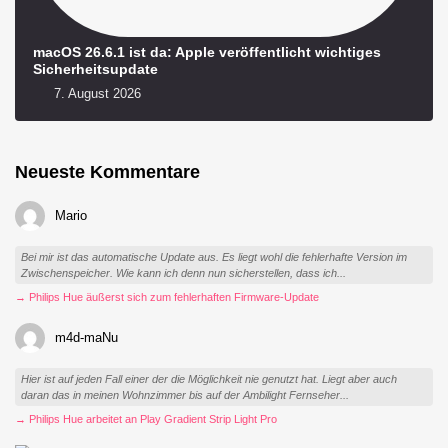
macOS 26.6.1 ist da: Apple veröffentlicht wichtiges
Sicherheitsupdate
7. August 2026
Neueste Kommentare
Mario
Bei mir ist das automatische Update aus. Es liegt wohl die fehlerhafte Version im
Zwischenspeicher. Wie kann ich denn nun sicherstellen, dass ich...
→ Philips Hue äußerst sich zum fehlerhaften Firmware-Update
m4d-maNu
Hier ist auf jeden Fall einer der die Möglichkeit nie genutzt hat. Liegt aber auch
daran das in meinen Wohnzimmer bis auf der Ambilight Fernseher...
→ Philips Hue arbeitet an Play Gradient Strip Light Pro