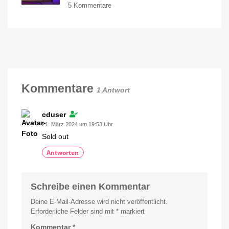
Funktion
zu
5 Kommentare
jetzt
Schon
im
ausverkauft:
Angebot
Alter
kaufen
Hue
15
Prozent
Smart
sparen
Button
für
7,97
Kommentare
1 Antwort
Euro
Neue
Generation
deutlich
cduser
größer
21. März 2024 um 19:53 Uhr
Sold out
Antworten
Schreibe einen Kommentar
Deine E-Mail-Adresse wird nicht veröffentlicht.
Erforderliche Felder sind mit
*
markiert
Kommentar
*