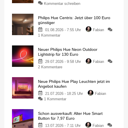
zu
Kommentar schreiben
Philips
Hue
Philips Hue Centris: Jetzt über 100 Euro
Festavia
günstiger
Lichterkette
01.08.2026 - 7:55 Uhr
Fabian
derzeit
zu
1 Kommentar
wieder
Philips
besonders
Hue
günstig
Neuer Philips Hue Neon Outdoor
Centris:
20
Lightstrip für 130 Euro
Meter
Jetzt
mit
200
29.07.2026 - 9:58 Uhr
Fabian
über
LEDs
für
zu
2 Kommentare
100
nur
140
Neuer
Euro
Euro
Philips
günstiger
Neue Philips Hue Play Leuchten jetzt im
Hue
Individuelle
Angebot kaufen
Deckenleuchte
Neon
mit
1.630
21.07.2026 - 18:25 Uhr
Fabian
Outdoor
Lumen
zu
1 Kommentar
Lightstrip
Neue
für
Philips
130
Schon ausverkauft: Alter Hue Smart
Hue
Euro
Button für 7,97 Euro
Play
Ausgestattet
mit
13.07.2026 - 7:11 Uhr
Fabian
Leuchten
Gradient-