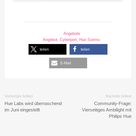
Angebote
Angebot
,
Cyberport
,
Hue Surimu
teilen
teilen
E-Mail
Vorheriger Artikel
Nächster Artikel
Hue Labs wird überraschend
Community-Frage:
im Juni eingestellt
Vierseitiges Ambilight mit
Philips Hue