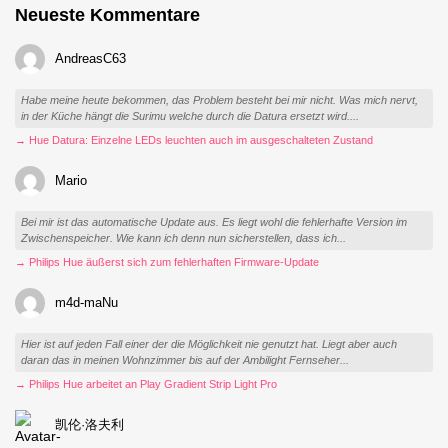
Neueste Kommentare
AndreasC63
Habe meine heute bekommen, das Problem besteht bei mir nicht. Was mich nervt,
in der Küche hängt die Surimu welche durch die Datura ersetzt wird....
→ Hue Datura: Einzelne LEDs leuchten auch im ausgeschalteten Zustand
Mario
Bei mir ist das automatische Update aus. Es liegt wohl die fehlerhafte Version im
Zwischenspeicher. Wie kann ich denn nun sicherstellen, dass ich...
→ Philips Hue äußerst sich zum fehlerhaften Firmware-Update
m4d-maNu
Hier ist auf jeden Fall einer der die Möglichkeit nie genutzt hat. Liegt aber auch
daran das in meinen Wohnzimmer bis auf der Ambilight Fernseher...
→ Philips Hue arbeitet an Play Gradient Strip Light Pro
凯伦·洛夫利