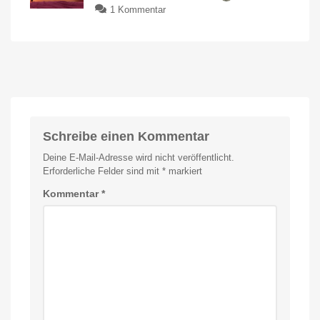
Funktion
zu
1 Kommentar
neue
Neue
Funktionen
Philips
Mit
Umfrage
Hue
rund
um
Play
das
Thema
Leuchten
Energieverbrauch
jetzt
im
Angebot
kaufen
Schreibe einen Kommentar
15
Prozent
Deine E-Mail-Adresse wird nicht veröffentlicht.
sparen
Erforderliche Felder sind mit
*
markiert
Kommentar
*