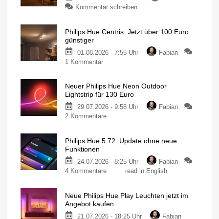
zu
Kommentar schreiben
Philips
Hue
Philips Hue Centris: Jetzt über 100 Euro
Festavia
günstiger
Lichterkette
01.08.2026 - 7:55 Uhr
Fabian
derzeit
zu
1 Kommentar
wieder
Philips
besonders
Hue
günstig
Neuer Philips Hue Neon Outdoor
Centris:
20
Lightstrip für 130 Euro
Meter
Jetzt
mit
200
29.07.2026 - 9:58 Uhr
Fabian
über
LEDs
für
zu
2 Kommentare
100
nur
140
Neuer
Euro
Euro
Philips
günstiger
Philips Hue 5.72: Update ohne neue
Hue
Individuelle
Funktionen
Deckenleuchte
Neon
mit
1.630
24.07.2026 - 8:25 Uhr
Fabian
Outdoor
Lumen
zu
4 Kommentare
read in English
Lightstrip
Philips
für
Hue
130
Neue Philips Hue Play Leuchten jetzt im
5.72:
Euro
Angebot kaufen
Update
Ausgestattet
mit
21.07.2026 - 18:25 Uhr
Fabian
ohne
Gradient-