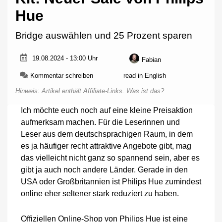
Hue
Bridge auswählen und 25 Prozent sparen
19.08.2024 - 13:00 Uhr
Fabian
zu
Kommentar schreiben
read in English
Create
Hinweis: Artikel enthält Affiliate-Links.
Was ist das?
Your
Own
Ich möchte euch noch auf eine kleine Preisaktion
Starter
aufmerksam machen. Für die Leserinnen und
Kit:
Neuer
Leser aus dem deutschsprachigen Raum, in dem
Sale
es ja häufiger recht attraktive Angebote gibt, mag
von
das vielleicht nicht ganz so spannend sein, aber es
Philips
Hue
gibt ja auch noch andere Länder. Gerade in den
USA oder Großbritannien ist Philips Hue zumindest
online eher seltener stark reduziert zu haben.
Offiziellen Online-Shop von Philips Hue ist eine