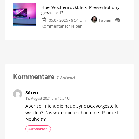
Wochenrückblick:
Weihnachten?
Hue-Wochenrückblick: Preiserhöhung
Willkommen
Mein
gewürfelt?
persönlicher
im
Blog
05.07.2026 - 9:54 Uhr
Fabian
Sommerloch
zu
Kommentar schreiben
Wann
startet
Hue-
Hue
die
Wochenrückblick:
Marketing-
Offensive?
Preiserhöhung
gewürfelt?
Mein
persönlicher
Blog
Kommentare
1 Antwort
Sören
19. August 2024 um 10:57 Uhr
Aber soll nicht die neue Sync Box vorgestellt
werden? Das wäre doch schon eine „Produkt
Neuheit“?
Antworten