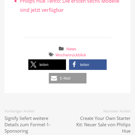
Philips Hue Tento: Die ersten sechs Modelle
sind jetzt verfügbar
News
Wochenrückblick
teilen
teilen
E-Mail
Vorheriger Artikel
Nächster Artikel
Signify liefert weitere
Create Your Own Starter
Details zum Formel-1-
Kit: Neuer Sale von Philips
Sponsoring
Hue