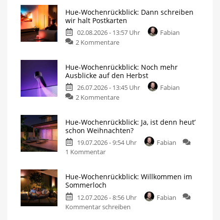
Hue-Wochenrückblick: Dann schreiben
wir halt Postkarten
02.08.2026 - 13:57 Uhr
Fabian
zu
2 Kommentare
Hue-
Wochenrückblick:
Hue-Wochenrückblick: Noch mehr
Dann
Ausblicke auf den Herbst
schreiben
26.07.2026 - 13:45 Uhr
Fabian
wir
zu
2 Kommentare
halt
Hue-
Postkarten
Wochenrückblick:
Mein
persönlicher
Hue-Wochenrückblick: Ja, ist denn heut’
Noch
Blog
schon Weihnachten?
mehr
19.07.2026 - 9:54 Uhr
Fabian
Ausblicke
zu
1 Kommentar
auf
Hue-
den
Wochenrückblick:
Herbst
Hue-Wochenrückblick: Willkommen im
Ja,
Mein
Sommerloch
persönlicher
ist
Blog
12.07.2026 - 8:56 Uhr
Fabian
denn
zu
Kommentar schreiben
heut’
Hue-
schon