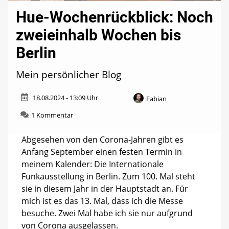
Hue-Wochenrückblick: Noch
zweieinhalb Wochen bis
Berlin
Mein persönlicher Blog
18.08.2024 - 13:09 Uhr
Fabian
zu
1 Kommentar
Hue-
Wochenrückblick:
Abgesehen von den Corona-Jahren gibt es
Noch
Anfang September einen festen Termin in
zweieinhalb
meinem Kalender: Die Internationale
Wochen
bis
Funkausstellung in Berlin. Zum 100. Mal steht
Berlin
sie in diesem Jahr in der Hauptstadt an. Für
mich ist es das 13. Mal, dass ich die Messe
besuche. Zwei Mal habe ich sie nur aufgrund
von Corona ausgelassen.