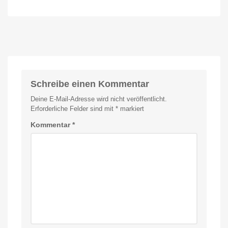
Schon
im
ausverkauft:
Angebot
Alter
kaufen
Hue
15
Prozent
Smart
sparen
Button
für
7,97
Euro
Schreibe einen Kommentar
Neue
Generation
Deine E-Mail-Adresse wird nicht veröffentlicht.
deutlich
größer
Erforderliche Felder sind mit
*
markiert
Kommentar
*