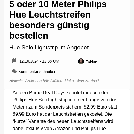
5 oder 10 Meter Philips
Hue Leuchtstreifen
besonders günstig
bestellen
Hue Solo Lightstrip im Angebot
12.10.2024 - 12:38 Uhr
Fabian
zu
Kommentar schreiben
5
Hinweis: Artikel enthält Affiliate-Links.
Was ist das?
oder
10
An den Prime Deal Days konntet ihr euch den
Meter
Philips Hue Soli Lightstrip in einer Länge von drei
Philips
Hue
Metern zum Sonderpreis sichern, 52,99 Euro statt
Leuchtstreifen
69,99 Euro hat der Leuchtstreifen gekostet. Die
besonders
“kurze” Variante des neuen Leuchtstreifens wird
günstig
bestellen
dabei exklusiv von Amazon und Philips Hue