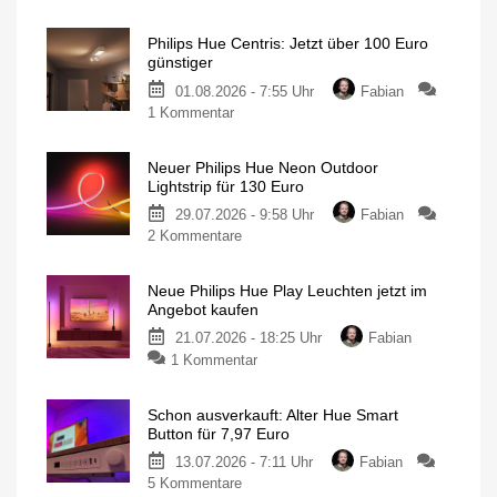
Philips
Hue
Philips Hue Centris: Jetzt über 100 Euro
Festavia
günstiger
Lichterkette
01.08.2026 - 7:55 Uhr
Fabian
derzeit
zu
1 Kommentar
wieder
Philips
besonders
Hue
günstig
Neuer Philips Hue Neon Outdoor
Centris:
20
Lightstrip für 130 Euro
Meter
Jetzt
mit
200
29.07.2026 - 9:58 Uhr
Fabian
über
LEDs
für
zu
2 Kommentare
100
nur
140
Neuer
Euro
Euro
Philips
günstiger
Neue Philips Hue Play Leuchten jetzt im
Hue
Individuelle
Angebot kaufen
Deckenleuchte
Neon
mit
1.630
21.07.2026 - 18:25 Uhr
Fabian
Outdoor
Lumen
zu
1 Kommentar
Lightstrip
Neue
für
Philips
130
Schon ausverkauft: Alter Hue Smart
Hue
Euro
Button für 7,97 Euro
Play
Ausgestattet
mit
13.07.2026 - 7:11 Uhr
Fabian
Leuchten
Gradient-
Funktion
zu
5 Kommentare
jetzt