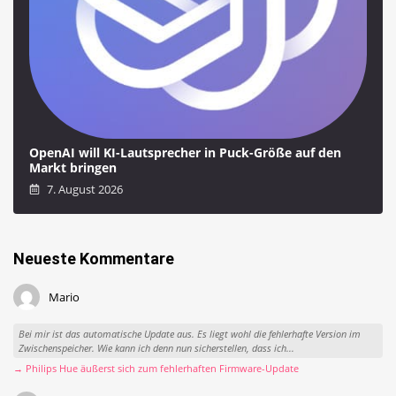
OpenAI will KI-Lautsprecher in Puck-Größe auf den
Markt bringen
7. August 2026
Neueste Kommentare
Mario
Bei mir ist das automatische Update aus. Es liegt wohl die fehlerhafte Version im
Zwischenspeicher. Wie kann ich denn nun sicherstellen, dass ich...
→ Philips Hue äußerst sich zum fehlerhaften Firmware-Update