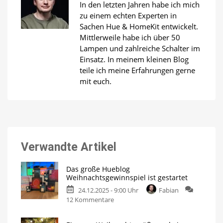
In den letzten Jahren habe ich mich
zu einem echten Experten in
Sachen Hue & HomeKit entwickelt.
Mittlerweile habe ich über 50
Lampen und zahlreiche Schalter im
Einsatz. In meinem kleinen Blog
teile ich meine Erfahrungen gerne
mit euch.
Verwandte Artikel
Das große Hueblog
Weihnachtsgewinnspiel ist gestartet
24.12.2025 - 9:00 Uhr
Fabian
zu
12 Kommentare
Das
große