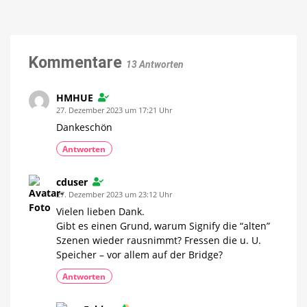
wünscht
Passend
zum
euch
Formel-
1-
frohe
Engagement
Weihnachten
Philips
Kommentare
Hue
13 Antworten
für
fast
500
Euro
HMHUE
gewinnen
27. Dezember 2023 um 17:21 Uhr
Dankeschön
Antworten
cduser
27. Dezember 2023 um 23:12 Uhr
Vielen lieben Dank.
Gibt es einen Grund, warum Signify die “alten”
Szenen wieder rausnimmt? Fressen die u. U.
Speicher – vor allem auf der Bridge?
Antworten