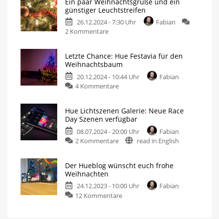
Ein paar Weihnachtsgrüße und ein
Hueblog
günstiger Leuchtstreifen
Weihnachtsgewinnspiel
26.12.2024 - 7:30 Uhr
Fabian
ist
zu
2 Kommentare
gestartet
Ein
Mit
Philips
paar
Hue
Letzte Chance: Hue Festavia für den
Produkten
Weihnachtsgrüße
für
Weihnachtsbaum
mehr
und
als
700
20.12.2024 - 10:44 Uhr
Fabian
ein
Euro
zu
4 Kommentare
günstiger
Letzte
Leuchtstreifen
Chance:
Angebot
jetzt
Hue Lichtszenen Galerie: Neue Race
Hue
auch
Day Szenen verfügbar
bei
Festavia
Amazon
verfügbar
08.07.2024 - 20:00 Uhr
Fabian
für
zu
2 Kommentare
read in English
den
Hue
Weihnachtsbaum
Lichtszenen
Und
drei
Der Hueblog wünscht euch frohe
Galerie:
schnell
Weihnachten
lieferbare
Neue
Alternativen
24.12.2023 - 10:00 Uhr
Fabian
Race
zu
12 Kommentare
Day
Der
Szenen
Hueblog
verfügbar