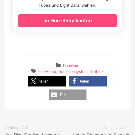
Tubes und Light Bars, wählen.
im Hue-Shop kaufen
Hardware
Hue Perifo
,
Schienensystem
,
T-Stück
teilen
teilen
E-Mail
Vorheriger Artikel
Nächster Artikel
Hue Play Gradient Lightstrip
Letzte Chance: Hue Festavia