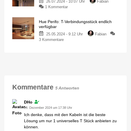
26.07.2024 - 10:07 Uhr
Fabian
mit
Das
Schienensystem
zu
1 Kommentar
fast
von
Philips
Hue
40
Hue
Perifo:
Prozent
Hue Perifo: T-Verbindungsstück endlich
3er-
Rabatt
verfügbar
Set
erhältlich
25.05.2024 - 9:12 Uhr
Fabian
mit
Mit
drei
zu
3 Kommentare
Pendelleuchte
Spots
und
Hue
zum
einer
Lightbar
Perifo:
Sparpreis
T-
Kostet
sonst
Verbindungsstück
649,99
Euro
endlich
verfügbar
Zumindest
in
einer
Kommentare
Farbe
5 Antworten
erhältlich
DHo
18. Dezember 2024 um 17:38 Uhr
Ich denke, dass mit den Kabeln ist die beste
Lösung um nur 1 universelles T Stück anbieten zu
können.