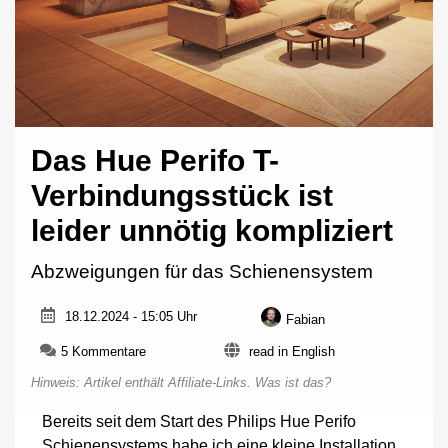
Das Hue Perifo T-
Verbindungsstück ist
leider unnötig kompliziert
Abzweigungen für das Schienensystem
18.12.2024 - 15:05 Uhr
Fabian
zu
5 Kommentare
read in English
Das
Hinweis: Artikel enthält Affiliate-Links.
Was ist das?
Hue
Perifo
Bereits seit dem Start des Philips Hue Perifo
T-
Schienensystems habe ich eine kleine Installation
Verbindungsstück