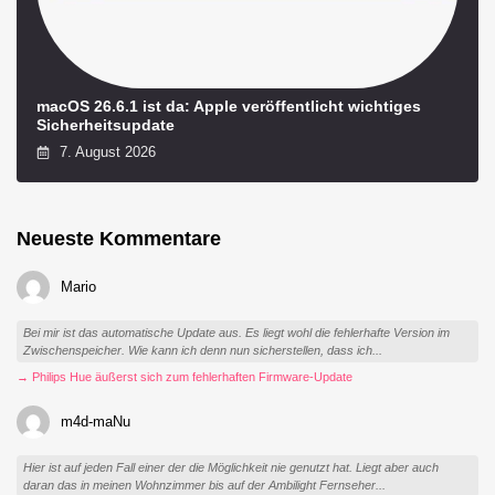
macOS 26.6.1 ist da: Apple veröffentlicht wichtiges
Sicherheitsupdate
7. August 2026
Neueste Kommentare
Mario
Bei mir ist das automatische Update aus. Es liegt wohl die fehlerhafte Version im
Zwischenspeicher. Wie kann ich denn nun sicherstellen, dass ich...
→ Philips Hue äußerst sich zum fehlerhaften Firmware-Update
m4d-maNu
Hier ist auf jeden Fall einer der die Möglichkeit nie genutzt hat. Liegt aber auch
daran das in meinen Wohnzimmer bis auf der Ambilight Fernseher...