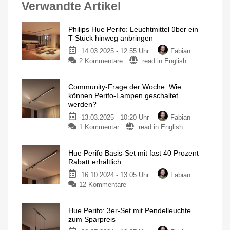
Verwandte Artikel
Philips Hue Perifo: Leuchtmittel über ein
T-Stück hinweg anbringen
14.03.2025 - 12:55 Uhr
Fabian
zu
2 Kommentare
read in English
Philips
Hue
Community-Frage der Woche: Wie
Perifo:
können Perifo-Lampen geschaltet
Leuchtmittel
werden?
über
13.03.2025 - 10:20 Uhr
Fabian
ein
zu
1 Kommentar
read in English
T-
Community-
Stück
Frage
hinweg
Hue Perifo Basis-Set mit fast 40 Prozent
der
anbringen
Rabatt erhältlich
Woche:
Praktischer
Tipp
16.10.2024 - 13:05 Uhr
Fabian
Wie
für
Lightbar
zu
12 Kommentare
können
und
Light
Hue
Perifo-
Tube
Perifo
Lampen
Hue Perifo: 3er-Set mit Pendelleuchte
Basis-
geschaltet
zum Sparpreis
Set
werden?